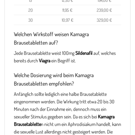
15
12,93 €
194,00 €
20
11,95 €
239,00 €
30
10,97 €
329,00 €
Welchen Wirkstoff weisen Kamagra
Brausetabletten auf?
Jede Brausetablette weist 100mg
Sildenafil
auf, welches
bereits durch
Viagra
ein Begriff ist.
Welche Dosierung wird beim Kamagra
Brausetabletten empfohlen?
Anfänglich sollte lediglich eine halbe Brausetablette
eingenommen werden. Die Wirkung tritt etwa 20 bis 30
Minuten nach der Einnahme ein, dennoch muss ein
sexueller Stimulus gegeben sein. Da es sich bei
Kamagra
Brausetablette
n nicht um ein Aphrodisiakum handelt, kann
die sexuelle Lust allerdings nicht gesteigert werden. Die