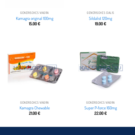
GENERISCHES VIAGRA
GENERISCHES CIALIS
Kamagra original 100mg
Sildalist 120mg
15.00
€
19.00
€
GENERISCHES VIAGRA
GENERISCHES VIAGRA
Kamagra Chewable
Super P-force 160mg
21.00
€
22.00
€