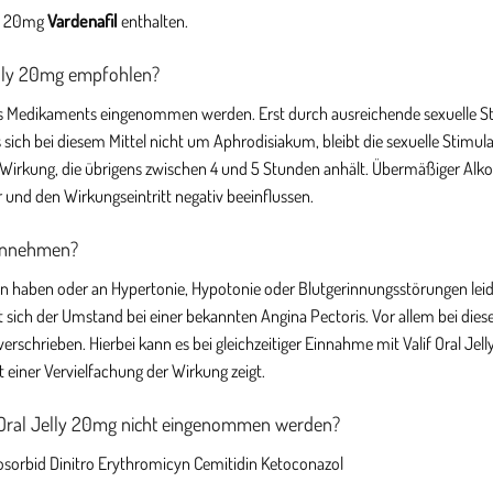
el 20mg
Vardenafil
enthalten.
Jelly 20mg empfohlen?
eses Medikaments eingenommen werden. Erst durch ausreichende sexuelle S
s sich bei diesem Mittel nicht um Aphrodisiakum, bleibt die sexuelle Stimul
 die Wirkung, die übrigens zwischen 4 und 5 Stunden anhält. Übermäßiger A
 und den Wirkungseintritt negativ beeinflussen.
 einnehmen?
tten haben oder an Hypertonie, Hypotonie oder Blutgerinnungsstörungen lei
t sich der Umstand bei einer bekannten Angina Pectoris. Vor allem bei die
rschrieben. Hierbei kann es bei gleichzeitiger Einnahme mit Valif Oral Jel
t einer Vervielfachung der Wirkung zeigt.
f Oral Jelly 20mg nicht eingenommen werden?
sosorbid Dinitro Erythromicyn Cemitidin Ketoconazol