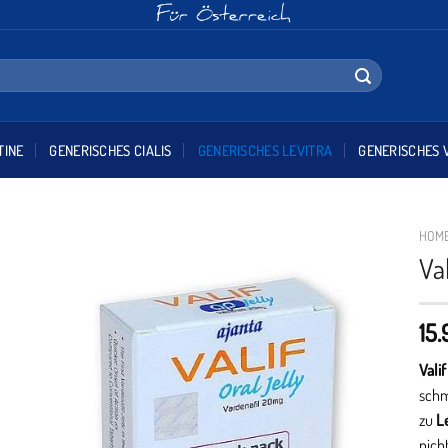
TINE
GENERISCHES CIALIS
GENERISCHES LEVITRA
GENERISCHES 
HOM
Va
15
Vali
schm
zu
Le
nich