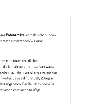
eses
Potenzmittel
enthält nicht nur den
er rasch einsetzenden Wirkung.
ches es in unterschiedlichen
ch die Einnahmeform muss kein Wasser
15 Minuten nach dem Einnehmen vermerken
 weiter. Da es Valif Oral Jelly 20mg in
nders angenehm. Der Beutel mit dem Gel
verkehr nichts mehr im Wege.