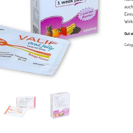
auch
Einn
Wirk
Out o
Categ