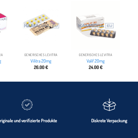
K
RA
GENERISCHES LEVITRA
GENERISCHES LEVITRA
g
Vilitra 20mg
Valif 20mg
26.00
€
24.00
€
riginale und verifizierte Produkte
Diskrete Verpackung