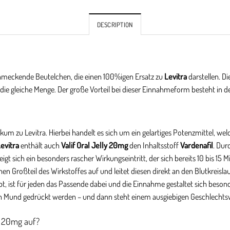
DESCRIPTION
hmeckende Beutelchen, die einen 100%igen Ersatz zu
Levitra
darstellen. Di
ie gleiche Menge. Der große Vorteil bei dieser Einnahmeform besteht in d
kum zu Levitra. Hierbei handelt es sich um ein gelartiges Potenzmittel, wel
evitra
enthält auch
Valif Oral Jelly 20mg
den Inhaltsstoff
Vardenafil
. Dur
gt sich ein besonders rascher Wirkungseintritt, der sich bereits 10 bis 
n Großteil des Wirkstoffes auf und leitet diesen direkt an den Blutkreislauf
, ist für jeden das Passende dabei und die Einnahme gestaltet sich beso
en Mund gedrückt werden – und dann steht einem ausgiebigen Geschlechts
ly 20mg auf?