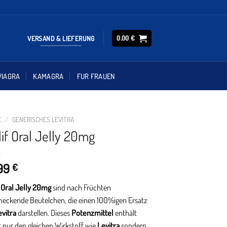
VERSAND & LIEFERUNG
0.00
€
VIAGRA
KAMAGRA
FUR FRAUEN
E
/
GENERISCHES LEVITRA
lif Oral Jelly 20mg
.99
€
f Oral Jelly 20mg
sind nach Früchten
eckende Beutelchen, die einen 100%igen Ersatz
vitra
darstellen. Dieses
Potenzmittel
enthält
t nur den gleichen Wirkstoff wie
Levitra
sondern