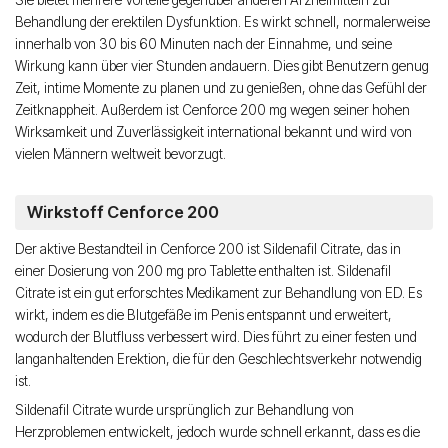
Behandlung der erektilen Dysfunktion. Es wirkt schnell, normalerweise
innerhalb von 30 bis 60 Minuten nach der Einnahme, und seine
Wirkung kann über vier Stunden andauern. Dies gibt Benutzern genug
Zeit, intime Momente zu planen und zu genießen, ohne das Gefühl der
Zeitknappheit. Außerdem ist Cenforce 200 mg wegen seiner hohen
Wirksamkeit und Zuverlässigkeit international bekannt und wird von
vielen Männern weltweit bevorzugt.
Wirkstoff Cenforce 200
Der aktive Bestandteil in Cenforce 200 ist Sildenafil Citrate, das in
einer Dosierung von 200 mg pro Tablette enthalten ist. Sildenafil
Citrate ist ein gut erforschtes Medikament zur Behandlung von ED. Es
wirkt, indem es die Blutgefäße im Penis entspannt und erweitert,
wodurch der Blutfluss verbessert wird. Dies führt zu einer festen und
langanhaltenden Erektion, die für den Geschlechtsverkehr notwendig
ist.
Sildenafil Citrate wurde ursprünglich zur Behandlung von
Herzproblemen entwickelt, jedoch wurde schnell erkannt, dass es die