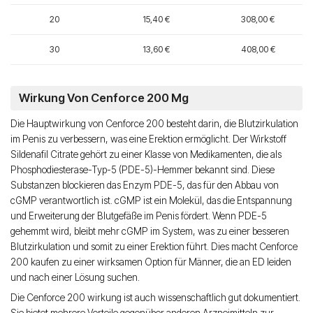
20
15,40 €
308,00 €
30
13,60 €
408,00 €
Wirkung Von Cenforce 200 Mg
Die Hauptwirkung von Cenforce 200 besteht darin, die Blutzirkulation
im Penis zu verbessern, was eine Erektion ermöglicht. Der Wirkstoff
Sildenafil Citrate gehört zu einer Klasse von Medikamenten, die als
Phosphodiesterase-Typ-5 (PDE-5)-Hemmer bekannt sind. Diese
Substanzen blockieren das Enzym PDE-5, das für den Abbau von
cGMP verantwortlich ist. cGMP ist ein Molekül, das die Entspannung
und Erweiterung der Blutgefäße im Penis fördert. Wenn PDE-5
gehemmt wird, bleibt mehr cGMP im System, was zu einer besseren
Blutzirkulation und somit zu einer Erektion führt. Dies macht Cenforce
200 kaufen zu einer wirksamen Option für Männer, die an ED leiden
und nach einer Lösung suchen.
Die Cenforce 200 wirkung ist auch wissenschaftlich gut dokumentiert.
Sie bietet mehrere Vorteile gegenüber anderen Arzneimitteln zur