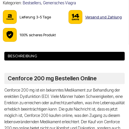
Kategorien:
Bestsellers
,
Generisches Viagra
Lieferung 3-5 Tage
Versand und Zahlung
100% sicheres Produkt
BESCHREIBUNG
Cenforce 200 mg Bestellen Online
Cenforce 200 mg ist ein bekanntes Medikament zur Behandlung der
erektilen Dysfunktion (ED). Viele Männer haben Schwierigkeiten, eine
Erektion zu erreichen oder aufrechtzuerhalten, was ihre Lebensqualität
erheblich beeinträchtigen kann. Die gute Nachricht ist, dass es jetzt
möglich ist, Cenforce 200 kaufen online, was den Zugang zu diesem
lebensverändernden Medikament erleichtert. Der Kauf von Cenforce
200 mg online bietet nicht nur Komfort und Diskretion, sondern auch