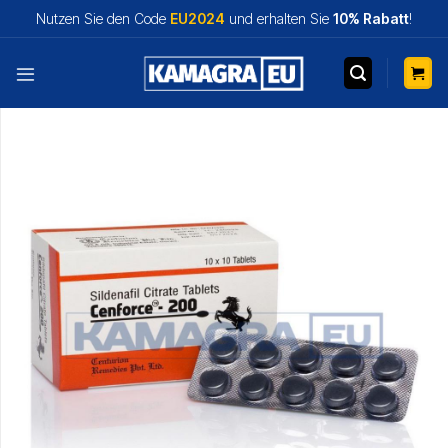
Zum
Nutzen Sie den Code
EU2024
und erhalten Sie
10% Rabatt
!
Inhalt
springen